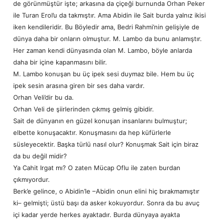
de görünmüştür işte; arkasına da çiçeği burnunda Orhan Peker
ile Turan Erol’u da takmıştır. Ama Abidin ile Sait burda yalnız ikisi
iken kendileridir. Bu Böyledir ama, Bedri Rahmi’nin gelişiyle de
dünya daha bir onların olmuştur. M. Lambo da bunu anlamıştır.
Her zaman kendi dünyasında olan M. Lambo, böyle anlarda
daha bir içine kapanmasını bilir.
M. Lambo konuşan bu üç ipek sesi duymaz bile. Hem bu üç
ipek sesin arasına giren bir ses daha vardır.
Orhan Veli’dir bu da.
Orhan Veli de şiirlerinden çıkmış gelmiş gibidir.
Sait de dünyanın en güzel konuşan insanlarını bulmuştur;
elbette konuşacaktır. Konuşmasını da hep küfürlerle
süsleyecektir. Başka türlü nasıl olur? Konuşmak Sait için biraz
da bu değil midir?
Ya Cahit Irgat mı? O zaten Mücap Oflu ile zaten burdan
çıkmıyordur.
Berk’e gelince, o Abidin’le –Abidin onun elini hiç bırakmamıştır
ki– gelmişti; üstü başı da asker kokuyordur. Sonra da bu avuç
içi kadar yerde herkes ayaktadır. Burda dünyaya ayakta