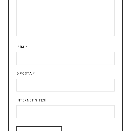
İSIM
*
E-POSTA
*
İNTERNET SITESI