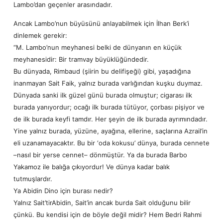
Lambo’dan geçenler arasındadır.
Ancak Lambo’nun büyüsünü anlayabilmek için İlhan Berk’i
dinlemek gerekir:
“M. Lambo’nun meyhanesi belki de dünyanın en küçük
meyhanesidir: Bir tramvay büyüklüğündedir.
Bu dünyada, Rimbaud (şiirin bu delifişeği) gibi, yaşadığına
inanmayan Sait Faik, yalnız burada varlığından kuşku duymaz.
Dünyada sanki ilk güzel günü burada olmuştur; cigarası ilk
burada yanıyordur; ocağı ilk burada tütüyor, çorbası pişiyor ve
de ilk burada keyfi tamdır. Her şeyin de ilk burada ayrımındadır.
Yine yalnız burada, yüzüne, ayağına, ellerine, saçlarına Azrail’in
eli uzanamayacaktır. Bu bir ‘oda kokusu’ dünya, burada cennete
–nasıl bir yerse cennet– dönmüştür. Ya da burada Barbo
Yakamoz ile balığa çıkıyordur! Ve dünya kadar balık
tutmuşlardır.
Ya Abidin Dino için burası nedir?
Yalnız Sait’tirAbidin, Sait’in ancak burda Sait olduğunu bilir
çünkü. Bu kendisi için de böyle değil midir? Hem Bedri Rahmi