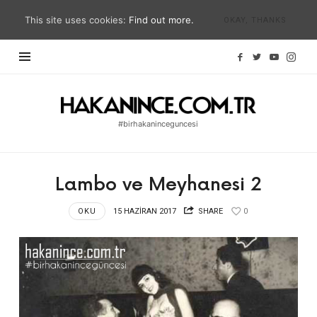
This site uses cookies:
Find out more.
OKAY, THANKS
Hakan
İnce
#birhakaninceguncesi
Blog
|
#birhakaninceguncesi
Lambo ve Meyhanesi 2
|
hakanince.com.tr
OKU
15 HAZIRAN 2017
SHARE
0