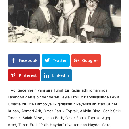
Facebook
Twitter
Google+
Pinterest
LinkedIn
Adı geçenlerin yanı sıra
Tuhaf Bir Kadın
adlı romanında
Lambo’ya geniş bir yer veren
Leylâ Erbil
, bir söyleşisinde Leyla
Umar’la birlikte Lambo’ya ilk gidişinin hikâyesini anlatan Güner
Kuban, Ahmed Arif, Ömer Faruk Toprak, Abidin Dino,
Cahit Sıtkı
Tarancı
,
Salâh Birsel
,
İlhan Berk
, Ömer Faruk Toprak, Agop
Arad, Turan Erol, “Polis Haydar” diye tanınan Haydar Saka,