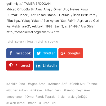
gelinmiştir.”
TAMER ERDOĞAN
Mücap Ofluoğlu Bir Avuç Alkış / Ömer Uluç Heves Kuşu
Durmaz Döner / Afif Yesari İstanbul Hatırası / İlhan Berk Pera /
Rifat Ilgaz Yokuş Yukarı / Ece Ayhan “Sait Faik’in Açık ya da Gizli
Kış Mekânları-2”, Arkitekt, 1992, Sayı 3, s. 94-99 / Ara Güler
http://orhankemal.org/links/587.htm
(VISITED 557 TIMES, 1 VISITS TODAY)
Facebook
Twitter
Google+
Pinterest
LinkedIn
Abidin Dino
Agop Arad
Ahmed Arif
Cahit Sıtkı Tarancı
Güner Kuban
hikaye
İlhan Berk
lambo meyhanesi
meyhane
Ömer Faruk Toprak
rakı
rakı günlüğü
Salâh Birsel
tarih
Turan Erol