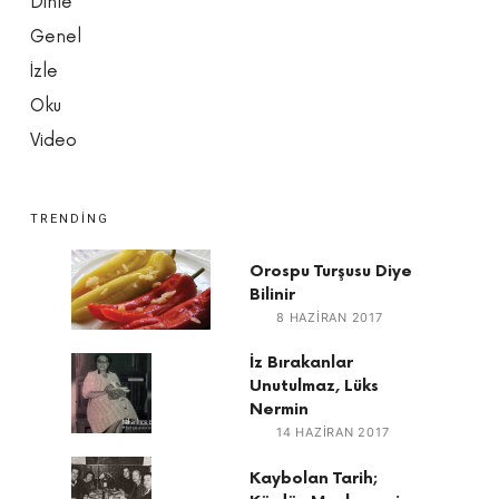
Dinle
Genel
İzle
Oku
Video
TRENDING
Orospu Turşusu Diye
Bilinir
8 HAZIRAN 2017
İz Bırakanlar
Unutulmaz, Lüks
Nermin
14 HAZIRAN 2017
Kaybolan Tarih;