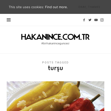
This site uses cookies:
Find out more.
OKAY, THANKS
Hakan
İnce
#birhakaninceguncesi
Blog
|
#birhakaninceguncesi
POSTS TAGGED
turşu
|
hakanince.com.tr