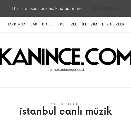
This site uses cookies:
Find out more.
OKAY, THANKS
HAKKIMDA
BAK
DINLE
OKU
İZLE
İLETIŞIM
ETKINLIKLER
an
e
#birhakaninceguncesi
g
POSTS TAGGED
istanbul canlı müzik
rhakaninceguncesi