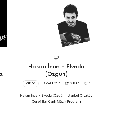
anince.com.tr
Hakan İnce – Elveda
a
(Özgün)
VIDEO
8 MART 2017
SHARE
0
Hakan İnce – Elveda (Özgün) İstanbul Ortaköy
Çerağ Bar Canlı Müzik Programı