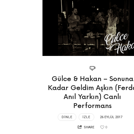
|
hak
Gülce & Hakan – Sonuna
Kadar Geldim Aşkın (Ferd
Anıl Yarkın) Canlı
Performans
DINLE
İZLE
26 EYLÜL 2017
SHARE
0