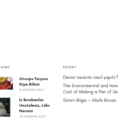
NDING
RECENT
Denim tasarımı nasıl yapılır
Orospu Turşusu
Diye Bilinir
The Environmental and Hum
8 HAZIRAN 2017
Cost of Making a Pair of Je
İz Bırakanlar
Günün Bilgisi – Marki Bovari
Unutulmaz, Lüks
Nermin
14 HAZIRAN 2017