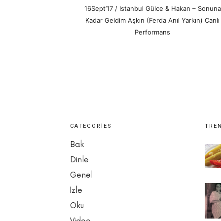
16Sept’17 / Istanbul Gülce & Hakan – Sonuna
Kadar Geldim Aşkın (Ferda Anıl Yarkın) Canlı
Performans
CATEGORIES
TRE
Bak
Dinle
Genel
İzle
Oku