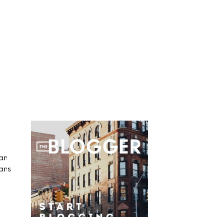
?
an
ans