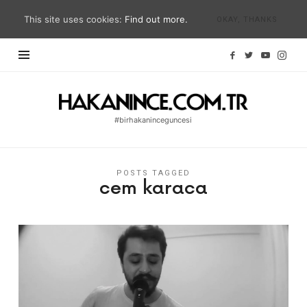
This site uses cookies:
Find out more.
OKAY, THANKS
Hakan
İnce
#birhakaninceguncesi
Blog
|
#birhakaninceguncesi
POSTS TAGGED
cem karaca
|
hakanince.com.tr